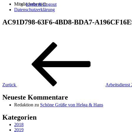
Mitgliederbereich
Login & Logout
Datenschutzerklärung
AC91D798-63F6-4BD8-BDA7-A196CF16E
Beitragsnavigation
Vorheriger
Beitrag
Zurück
Arbeitsdienst
Neueste Kommentare
Redaktion
zu
Schöne Grüße von Helga & Hans
Kategorien
2018
2019