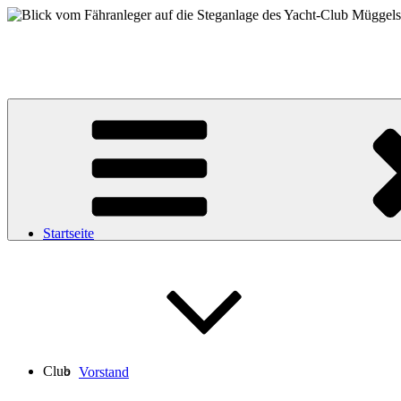
Zum
Inhalt
Yacht-Club Müggelsee e.V.
springen
der Segelclub auf der Insel Lindwerder in der Unterhavel
Startseite
Club
Vorstand