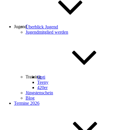
Jugend
Überblick Jugend
Jugendmitglied werden
Training
Opti
Teeny
420er
Jüngstenschein
Blog
Termine 2026