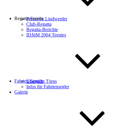
Regatta-Segeln
Preis von Lindwerder
Club-Regatta
Regatta-Berichte
IDJüM 2004 Teenies
Fahrten-Segeln
Übersicht Törns
Infos für Fahrtensegler
Galerie