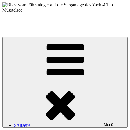
Zum
Inhalt
springen
Yacht-Club Müggelsee e.V.
der Segelclub auf der Insel Lindwerder in der Unterhavel
Menü
Startseite