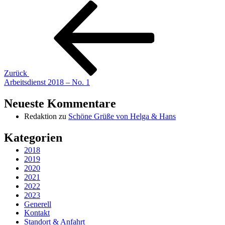
Beitragsnavigation
Vorheriger
Beitrag
Zurück
Arbeitsdienst 2018 – No. 1
Neueste Kommentare
Redaktion
zu
Schöne Grüße von Helga & Hans
Kategorien
2018
2019
2020
2021
2022
2023
Generell
Kontakt
Standort & Anfahrt