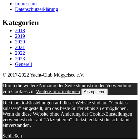
Impressum
Datenschutzerklärung
Kategorien
2018
2019
2020
2021
2022
2023
Generell
© 2017-2022 Yacht-Club Müggelsee e.V.
Durch die weitere Nutzung der Seite stimmst du der Verwendung
von Cookies zu.
Weitere Informationen
Akzeptieren
Die Cookie-Einstellungen auf dieser Website sind auf "Cookies
zulassen" eingestellt, um das beste Surferlebnis zu ermöglichen.
Wenn du diese Website ohne Änderung der Cookie-Einstellungen
verwendest oder auf "Akzeptieren" klickst, erklärst du sich damit
einverstanden.
Schließen