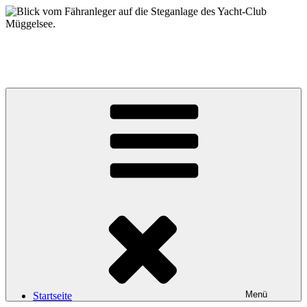
Zum
Inhalt
springen
Yacht-Club Müggelsee e.V.
der Segelclub auf der Insel Lindwerder in der Unterhavel
Menü
Startseite