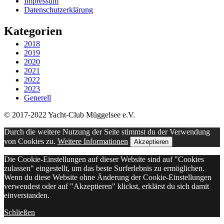
Impressum
Datenschutzerklärung
Kategorien
2018
2019
2020
2021
2022
2023
Generell
© 2017-2022 Yacht-Club Müggelsee e.V.
Durch die weitere Nutzung der Seite stimmst du der Verwendung
von Cookies zu.
Weitere Informationen
Akzeptieren
Die Cookie-Einstellungen auf dieser Website sind auf "Cookies
zulassen" eingestellt, um das beste Surferlebnis zu ermöglichen.
Wenn du diese Website ohne Änderung der Cookie-Einstellungen
verwendest oder auf "Akzeptieren" klickst, erklärst du sich damit
einverstanden.
Schließen