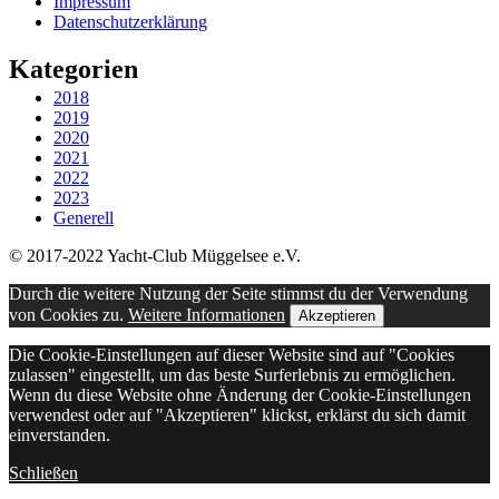
Impressum
Datenschutzerklärung
Kategorien
2018
2019
2020
2021
2022
2023
Generell
© 2017-2022 Yacht-Club Müggelsee e.V.
Durch die weitere Nutzung der Seite stimmst du der Verwendung
von Cookies zu.
Weitere Informationen
Akzeptieren
Die Cookie-Einstellungen auf dieser Website sind auf "Cookies
zulassen" eingestellt, um das beste Surferlebnis zu ermöglichen.
Wenn du diese Website ohne Änderung der Cookie-Einstellungen
verwendest oder auf "Akzeptieren" klickst, erklärst du sich damit
einverstanden.
Schließen