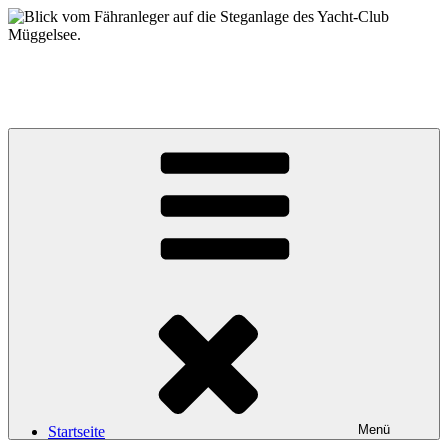
Zum
Inhalt
springen
Yacht-Club Müggelsee e.V.
der Segelclub auf der Insel Lindwerder in der Unterhavel
Menü
Startseite