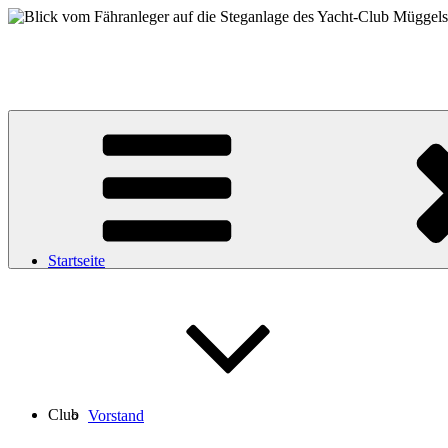
Zum
Inhalt
Yacht-Club Müggelsee e.V.
springen
der Segelclub auf der Insel Lindwerder in der Unterhavel
Startseite
Club
Vorstand