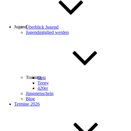
Jugend
Überblick Jugend
Jugendmitglied werden
Training
Opti
Teeny
420er
Jüngstenschein
Blog
Termine 2026