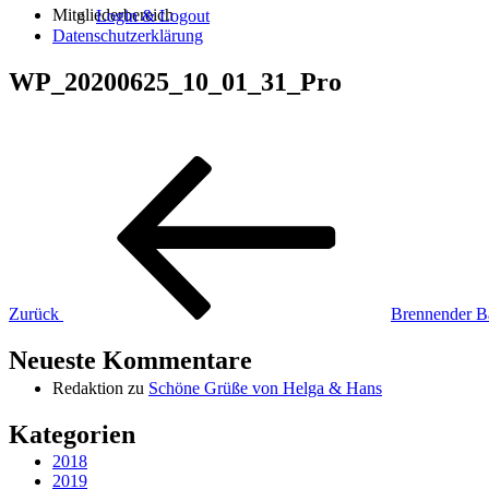
Mitgliederbereich
Login & Logout
Datenschutzerklärung
WP_20200625_10_01_31_Pro
Beitragsnavigation
Vorheriger
Beitrag
Zurück
Brennender 
Neueste Kommentare
Redaktion
zu
Schöne Grüße von Helga & Hans
Kategorien
2018
2019