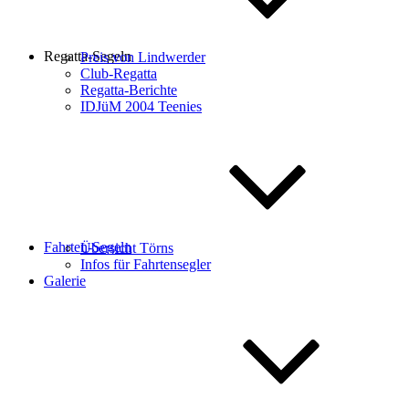
Regatta-Segeln
Preis von Lindwerder
Club-Regatta
Regatta-Berichte
IDJüM 2004 Teenies
Fahrten-Segeln
Übersicht Törns
Infos für Fahrtensegler
Galerie