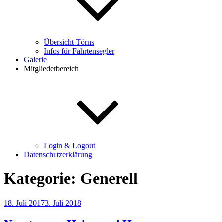
Übersicht Törns
Infos für Fahrtensegler
Galerie
Mitgliederbereich
Login & Logout
Datenschutzerklärung
Kategorie:
Generell
Veröffentlicht
18. Juli 2017
3. Juli 2018
am