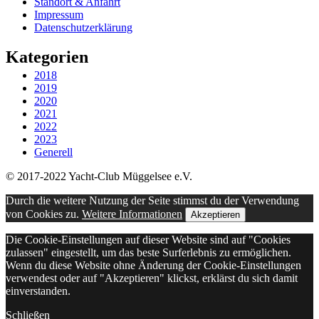
Standort & Anfahrt
Impressum
Datenschutzerklärung
Kategorien
2018
2019
2020
2021
2022
2023
Generell
© 2017-2022 Yacht-Club Müggelsee e.V.
Durch die weitere Nutzung der Seite stimmst du der Verwendung
von Cookies zu.
Weitere Informationen
Akzeptieren
Die Cookie-Einstellungen auf dieser Website sind auf "Cookies
zulassen" eingestellt, um das beste Surferlebnis zu ermöglichen.
Wenn du diese Website ohne Änderung der Cookie-Einstellungen
verwendest oder auf "Akzeptieren" klickst, erklärst du sich damit
einverstanden.
Schließen