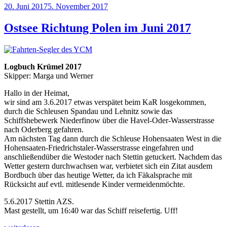
Veröffentlicht
20. Juni 2017
5. November 2017
auf
am
der
Ostsee
Ostsee Richtung Polen im Juni 2017
2017“
Logbuch Krümel 2017
Skipper: Marga und Werner
Hallo in der Heimat,
wir sind am 3.6.2017 etwas verspätet beim KaR losgekommen,
durch die Schleusen Spandau und Lehnitz sowie das
Schiffshebewerk Niederfinow über die Havel-Oder-Wasserstrasse
nach Oderberg gefahren.
Am nächsten Tag dann durch die Schleuse Hohensaaten West in die
Hohensaaten-Friedrichstaler-Wasserstrasse eingefahren und
anschließendüber die Westoder nach Stettin getuckert. Nachdem das
Wetter gestern durchwachsen war, verbietet sich ein Zitat ausdem
Bordbuch über das heutige Wetter, da ich Fäkalsprache mit
Rücksicht auf evtl. mitlesende Kinder vermeidenmöchte.
5.6.2017 Stettin AZS.
Mast gestellt, um 16:40 war das Schiff reisefertig. Uff!