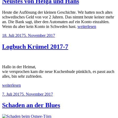
Neustes von Helga und Hans
Heute die Auflösung der kleinen Geschichte. Wir hatten noch altes
schwedisches Geld von vor 2 Jahren. Das nimmt heute keiner mehr
an. Die Bank sagt, über den Automaten auf ein Konto einzahlen.
„Neustes
Wenn du aber kein Konto in Schweden hast.
weiterlesen
von
Veröffentlicht
18. Juli 2017
5. November 2017
Helga
am
und
Hans“
Logbuch Krümel 2017-7
Hallo in der Heimat,
wie versprochen kam die neue Kuchenbude pünklich, es passt auch
alles, bin sehr zufrieden.
„Logbuch
weiterlesen
Krümel
Veröffentlicht
7. Juli 2017
5. November 2017
2017-
am
7“
Schaden an der Blues