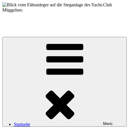
Zum
Inhalt
springen
Yacht-Club Müggelsee e.V.
der Segelclub auf der Insel Lindwerder in der Unterhavel
Menü
Startseite