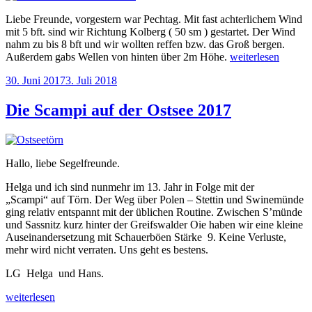
Liebe Freunde, vorgestern war Pechtag. Mit fast achterlichem Wind
mit 5 bft. sind wir Richtung Kolberg ( 50 sm ) gestartet. Der Wind
nahm zu bis 8 bft und wir wollten reffen bzw. das Groß bergen.
„Schaden
Außerdem gabs Wellen von hinten über 2m Höhe.
weiterlesen
an
Veröffentlicht
30. Juni 2017
3. Juli 2018
der
am
Blues“
Die Scampi auf der Ostsee 2017
Hallo, liebe Segelfreunde.
Helga und ich sind nunmehr im 13. Jahr in Folge mit der
„Scampi“ auf Törn. Der Weg über Polen – Stettin und Swinemünde
ging relativ entspannt mit der üblichen Routine. Zwischen S’münde
und Sassnitz kurz hinter der Greifswalder Oie haben wir eine kleine
Auseinandersetzung mit Schauerböen Stärke 9. Keine Verluste,
mehr wird nicht verraten. Uns geht es bestens.
LG Helga und Hans.
„Die
weiterlesen
Scampi