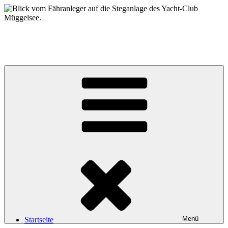
Zum
Inhalt
springen
Yacht-Club Müggelsee e.V.
der Segelclub auf der Insel Lindwerder in der Unterhavel
Menü
Startseite