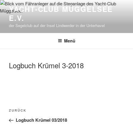
Zum
YACHT-CLUB MÜGGELSEE
Inhalt
E.V.
springen
der Segelclub auf der Insel Lindwerder in der Unterhavel
Menü
Logbuch Krümel 3-2018
Beitragsnavigation
Vorheriger
ZURÜCK
Beitrag
Logbuch Krümel 03/2018