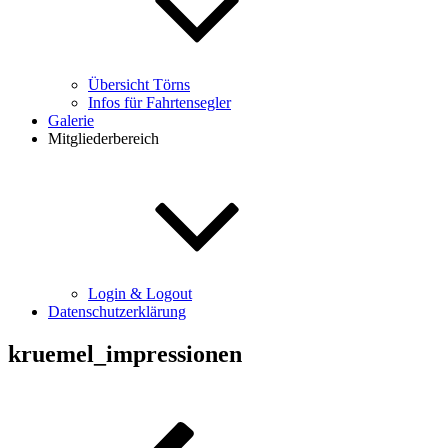
Übersicht Törns
Infos für Fahrtensegler
Galerie
Mitgliederbereich
Login & Logout
Datenschutzerklärung
kruemel_impressionen
Beitragsnavigation
Vorheriger
Beitrag