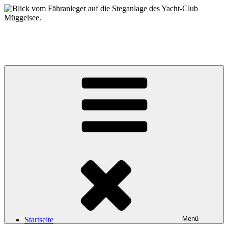
Zum
Inhalt
springen
Yacht-Club Müggelsee e.V.
der Segelclub auf der Insel Lindwerder in der Unterhavel
Menü
Startseite