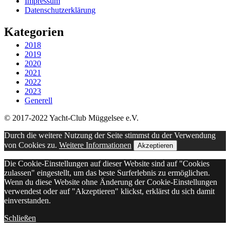
Impressum
Datenschutzerklärung
Kategorien
2018
2019
2020
2021
2022
2023
Generell
© 2017-2022 Yacht-Club Müggelsee e.V.
Durch die weitere Nutzung der Seite stimmst du der Verwendung
von Cookies zu.
Weitere Informationen
Akzeptieren
Die Cookie-Einstellungen auf dieser Website sind auf "Cookies
zulassen" eingestellt, um das beste Surferlebnis zu ermöglichen.
Wenn du diese Website ohne Änderung der Cookie-Einstellungen
verwendest oder auf "Akzeptieren" klickst, erklärst du sich damit
einverstanden.
Schließen