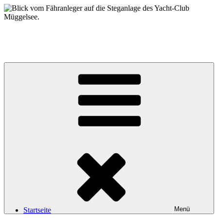
Zum
Inhalt
springen
Yacht-Club Müggelsee e.V.
der Segelclub auf der Insel Lindwerder in der Unterhavel
Menü
Startseite