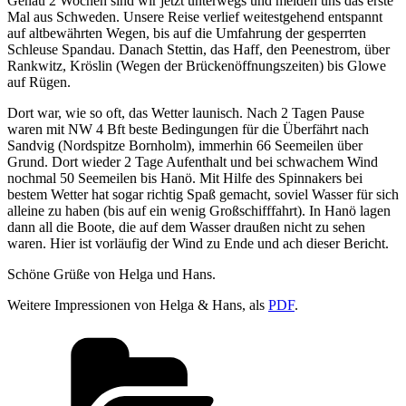
Genau 2 Wochen sind wir jetzt unterwegs und melden uns das erste
Mal aus Schweden.
Unsere Reise verlief weitestgehend entspannt
auf altbewährten Wegen, bis auf die Umfahrung der gesperrten
Schleuse Spandau. Danach Stettin, das Haff, den Peenestrom, über
Rankwitz, Kröslin (Wegen der Brückenöffnungszeiten) bis Glowe
auf Rügen.
Dort war, wie so oft, das Wetter launisch. Nach 2 Tagen Pause
waren mit NW 4 Bft beste Bedingungen für die Überfährt nach
Sandvig (Nordspitze Bornholm), immerhin 66 Seemeilen über
Grund. Dort wieder 2 Tage Aufenthalt und bei schwachem Wind
nochmal 50 Seemeilen bis Hanö. Mit Hilfe des Spinnakers bei
bestem Wetter hat sogar richtig Spaß gemacht, soviel Wasser für sich
alleine zu haben (bis auf ein wenig Großschifffahrt). In Hanö lagen
dann all die Boote, die auf dem Wasser draußen nicht zu sehen
waren. Hier ist vorläufig der Wind zu Ende und ach dieser Bericht.
Schöne Grüße von Helga und Hans.
Weitere Impressionen von Helga & Hans, als
PDF
.
Kategorien