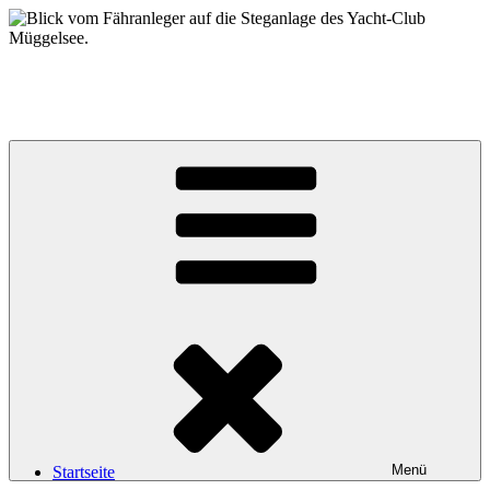
Zum
Inhalt
springen
Yacht-Club Müggelsee e.V.
der Segelclub auf der Insel Lindwerder in der Unterhavel
Menü
Startseite