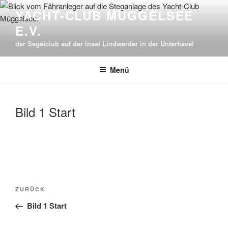
Zum
YACHT-CLUB MÜGGELSEE
Inhalt
E.V.
springen
der Segelclub auf der Insel Lindwerder in der Unterhavel
Menü
Bild 1 Start
Beitragsnavigation
Vorheriger
ZURÜCK
Beitrag
Bild 1 Start