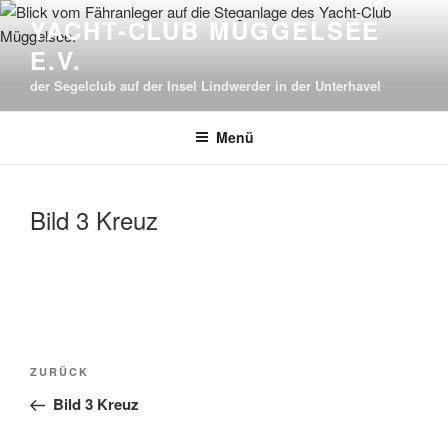
Zum
YACHT-CLUB MÜGGELSEE
Inhalt
E.V.
springen
der Segelclub auf der Insel Lindwerder in der Unterhavel
Menü
Bild 3 Kreuz
Beitragsnavigation
Vorheriger
ZURÜCK
Beitrag
Bild 3 Kreuz