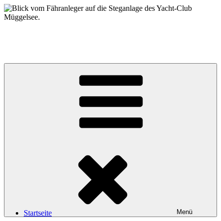
Zum
Inhalt
springen
Yacht-Club Müggelsee e.V.
der Segelclub auf der Insel Lindwerder in der Unterhavel
Menü
Startseite