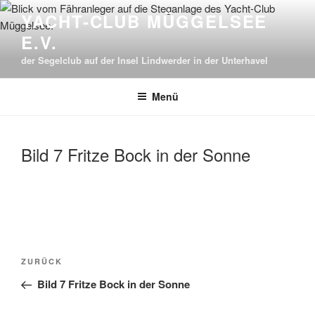
Zum
YACHT-CLUB MÜGGELSEE
Inhalt
E.V.
springen
der Segelclub auf der Insel Lindwerder in der Unterhavel
Menü
Bild 7 Fritze Bock in der Sonne
Beitragsnavigation
Vorheriger
ZURÜCK
Beitrag
Bild 7 Fritze Bock in der Sonne