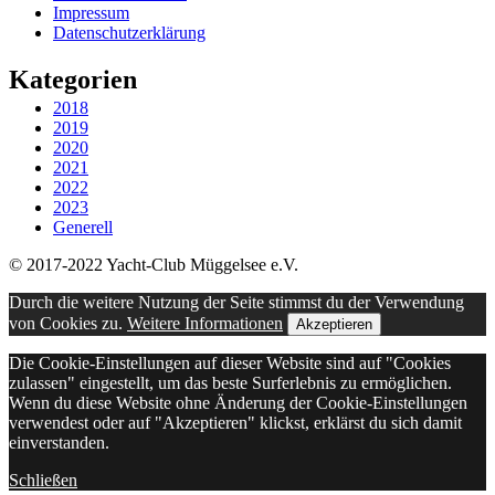
Impressum
Datenschutzerklärung
Kategorien
2018
2019
2020
2021
2022
2023
Generell
© 2017-2022 Yacht-Club Müggelsee e.V.
Durch die weitere Nutzung der Seite stimmst du der Verwendung
von Cookies zu.
Weitere Informationen
Akzeptieren
Die Cookie-Einstellungen auf dieser Website sind auf "Cookies
zulassen" eingestellt, um das beste Surferlebnis zu ermöglichen.
Wenn du diese Website ohne Änderung der Cookie-Einstellungen
verwendest oder auf "Akzeptieren" klickst, erklärst du sich damit
einverstanden.
Schließen