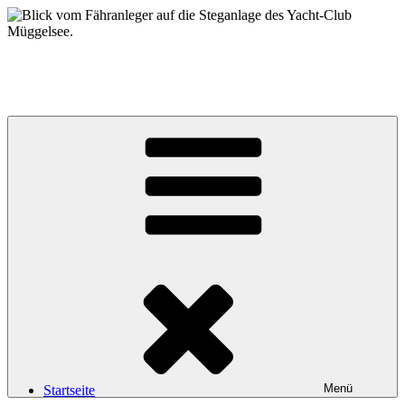
Zum
Inhalt
springen
Yacht-Club Müggelsee e.V.
der Segelclub auf der Insel Lindwerder in der Unterhavel
Menü
Startseite