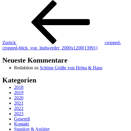
Beitragsnavigation
Vorheriger
Beitrag
Zurück
cropped-
cropped-blick_von_lindwerder_2000x1200[13991]
Neueste Kommentare
Redaktion
zu
Schöne Grüße von Helga & Hans
Kategorien
2018
2019
2020
2021
2022
2023
Generell
Kontakt
Standort & Anfahrt