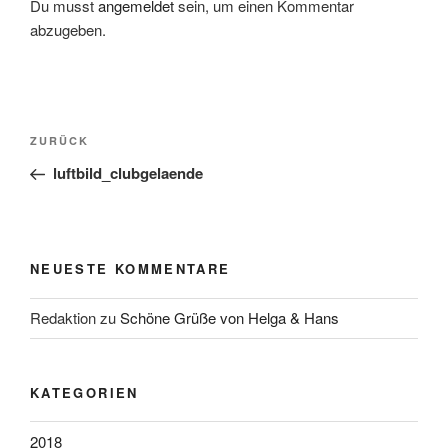
Du musst
angemeldet
sein, um einen Kommentar
abzugeben.
Beitragsnavigation
Vorheriger
ZURÜCK
Beitrag
luftbild_clubgelaende
NEUESTE KOMMENTARE
Redaktion
zu
Schöne Grüße von Helga & Hans
KATEGORIEN
2018