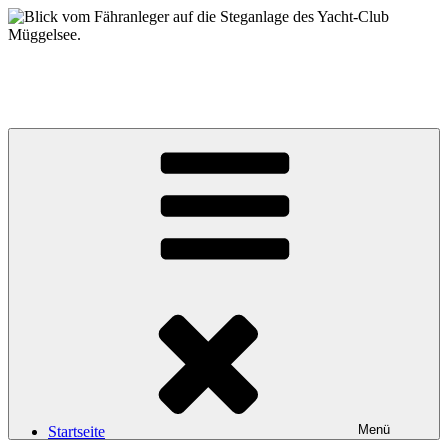
Zum
Inhalt
springen
Yacht-Club Müggelsee e.V.
der Segelclub auf der Insel Lindwerder in der Unterhavel
Menü
Startseite