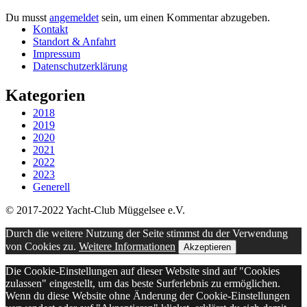
Du musst
angemeldet
sein, um einen Kommentar abzugeben.
Kontakt
Standort & Anfahrt
Impressum
Datenschutzerklärung
Kategorien
2018
2019
2020
2021
2022
2023
Generell
© 2017-2022 Yacht-Club Müggelsee e.V.
Durch die weitere Nutzung der Seite stimmst du der Verwendung
von Cookies zu.
Weitere Informationen
Akzeptieren
Die Cookie-Einstellungen auf dieser Website sind auf "Cookies
zulassen" eingestellt, um das beste Surferlebnis zu ermöglichen.
Wenn du diese Website ohne Änderung der Cookie-Einstellungen