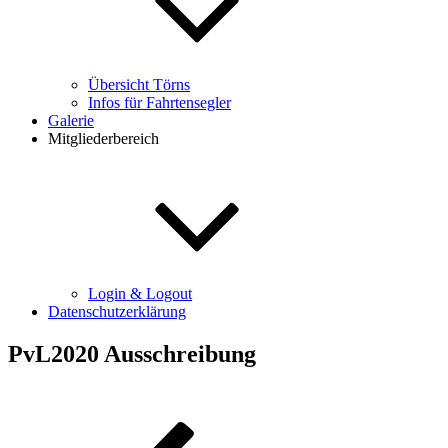
Übersicht Törns
Infos für Fahrtensegler
Galerie
Mitgliederbereich
Login & Logout
Datenschutzerklärung
PvL2020 Ausschreibung
Beitragsnavigation
Vorheriger
Beitrag