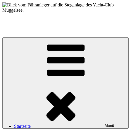
Zum
Inhalt
springen
Yacht-Club Müggelsee e.V.
der Segelclub auf der Insel Lindwerder in der Unterhavel
Menü
Startseite