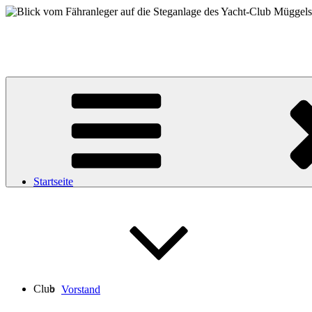
Zum
Inhalt
Yacht-Club Müggelsee e.V.
springen
der Segelclub auf der Insel Lindwerder in der Unterhavel
Startseite
Club
Vorstand