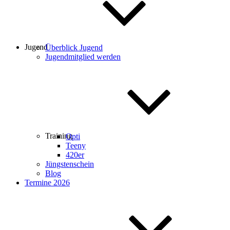
Jugend
Überblick Jugend
Jugendmitglied werden
Training
Opti
Teeny
420er
Jüngstenschein
Blog
Termine 2026