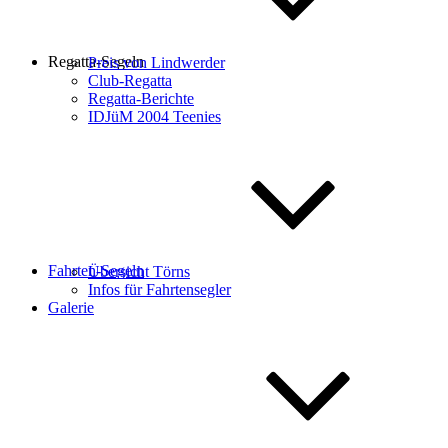
Regatta-Segeln
Preis von Lindwerder
Club-Regatta
Regatta-Berichte
IDJüM 2004 Teenies
Fahrten-Segeln
Übersicht Törns
Infos für Fahrtensegler
Galerie