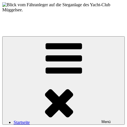
Zum
Inhalt
springen
Yacht-Club Müggelsee e.V.
der Segelclub auf der Insel Lindwerder in der Unterhavel
Menü
Startseite