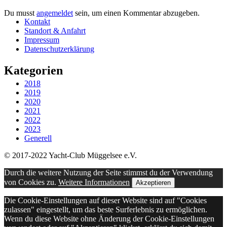
Du musst
angemeldet
sein, um einen Kommentar abzugeben.
Kontakt
Standort & Anfahrt
Impressum
Datenschutzerklärung
Kategorien
2018
2019
2020
2021
2022
2023
Generell
© 2017-2022 Yacht-Club Müggelsee e.V.
Durch die weitere Nutzung der Seite stimmst du der Verwendung
von Cookies zu.
Weitere Informationen
Akzeptieren
Die Cookie-Einstellungen auf dieser Website sind auf "Cookies
zulassen" eingestellt, um das beste Surferlebnis zu ermöglichen.
Wenn du diese Website ohne Änderung der Cookie-Einstellungen