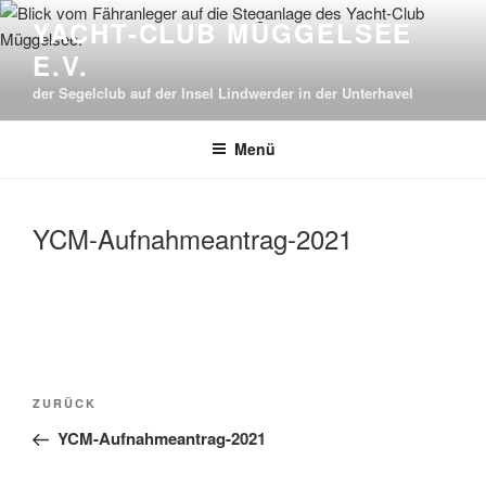
Zum
YACHT-CLUB MÜGGELSEE
Inhalt
E.V.
springen
der Segelclub auf der Insel Lindwerder in der Unterhavel
Menü
YCM-Aufnahmeantrag-2021
Beitragsnavigation
Vorheriger
ZURÜCK
Beitrag
YCM-Aufnahmeantrag-2021