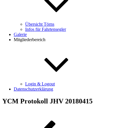
Übersicht Törns
Infos für Fahrtensegler
Galerie
Mitgliederbereich
Login & Logout
Datenschutzerklärung
YCM Protokoll JHV 20180415
Beitragsnavigation
Vorheriger
Beitrag