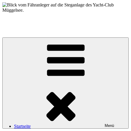
Zum
Inhalt
springen
Yacht-Club Müggelsee e.V.
der Segelclub auf der Insel Lindwerder in der Unterhavel
Menü
Startseite