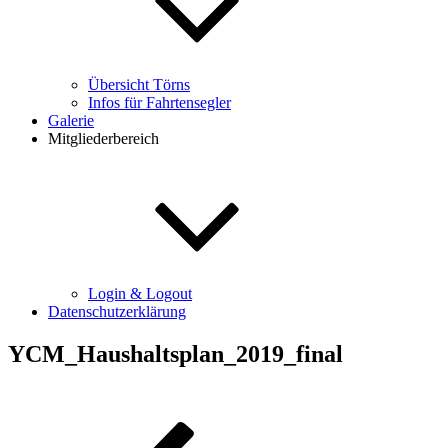
Übersicht Törns
Infos für Fahrtensegler
Galerie
Mitgliederbereich
Login & Logout
Datenschutzerklärung
YCM_Haushaltsplan_2019_final
Beitragsnavigation
Vorheriger
Beitrag