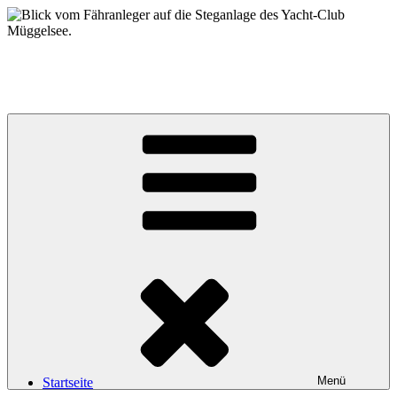
Zum
Inhalt
springen
Yacht-Club Müggelsee e.V.
der Segelclub auf der Insel Lindwerder in der Unterhavel
Menü
Startseite