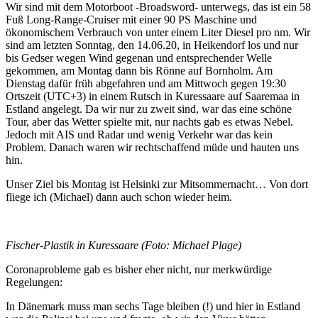
Wir sind mit dem Motorboot -Broadsword- unterwegs, das ist ein 58
Fuß Long-Range-Cruiser mit einer 90 PS Maschine und
ökonomischem Verbrauch von unter einem Liter Diesel pro nm. Wir
sind am letzten Sonntag, den 14.06.20, in Heikendorf los und nur
bis Gedser wegen Wind gegenan und entsprechender Welle
gekommen, am Montag dann bis Rönne auf Bornholm. Am
Dienstag dafür früh abgefahren und am Mittwoch gegen 19:30
Ortszeit (UTC+3) in einem Rutsch in Kuressaare auf Saaremaa in
Estland angelegt. Da wir nur zu zweit sind, war das eine schöne
Tour, aber das Wetter spielte mit, nur nachts gab es etwas Nebel.
Jedoch mit AIS und Radar und wenig Verkehr war das kein
Problem. Danach waren wir rechtschaffend müde und hauten uns
hin.
Unser Ziel bis Montag ist Helsinki zur Mitsommernacht… Von dort
fliege ich (Michael) dann auch schon wieder heim.
Fischer-Plastik in Kuressaare (Foto: Michael Plage)
Coronaprobleme gab es bisher eher nicht, nur merkwürdige
Regelungen:
In Dänemark muss man sechs Tage bleiben (!) und hier in Estland