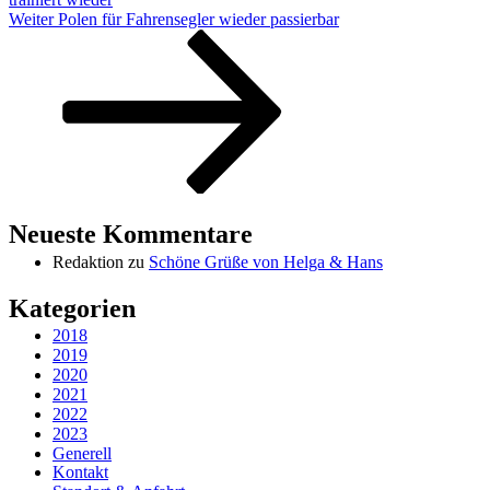
Nächster
Weiter
Polen für Fahrensegler wieder passierbar
Beitrag
Neueste Kommentare
Redaktion
zu
Schöne Grüße von Helga & Hans
Kategorien
2018
2019
2020
2021
2022
2023
Generell
Kontakt