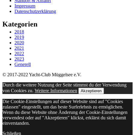
Standort & Anfahrt
Impressum
Datenschutzerklärung
Kategorien
2018
2019
2020
2021
2022
2023
Generell
© 2017-2022 Yacht-Club Müggelsee e.V.
Durch die weitere Nutzung der Seite stimmst du der Verwendung
von Cookies zu.
Weitere Informationen
Akzeptieren
Die Cookie-Einstellungen auf dieser Website sind auf "Cookies
zulassen" eingestellt, um das beste Surferlebnis zu ermöglichen.
Wenn du diese Website ohne Änderung der Cookie-Einstellungen
verwendest oder auf "Akzeptieren" klickst, erklärst du sich damit
einverstanden.
Schließen