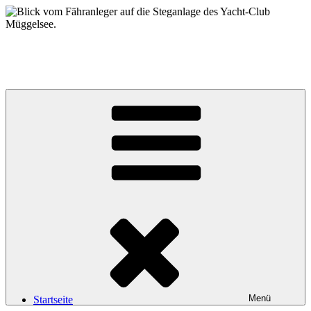
Zum
Inhalt
springen
Yacht-Club Müggelsee e.V.
der Segelclub auf der Insel Lindwerder in der Unterhavel
Menü
Startseite