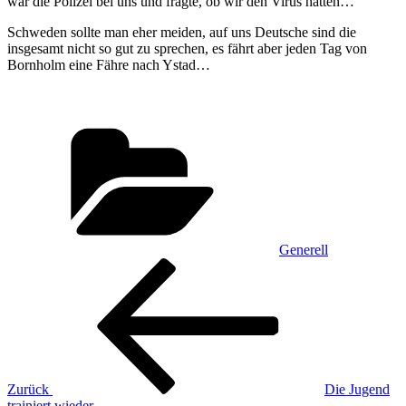
war die Polizei bei uns und fragte, ob wir den Virus hätten…
Schweden sollte man eher meiden, auf uns Deutsche sind die
insgesamt nicht so gut zu sprechen, es fährt aber jeden Tag von
Bornholm eine Fähre nach Ystad…
Kategorien
Generell
Beitragsnavigation
Vorheriger
Beitrag
Zurück
Die Jugend
trainiert wieder